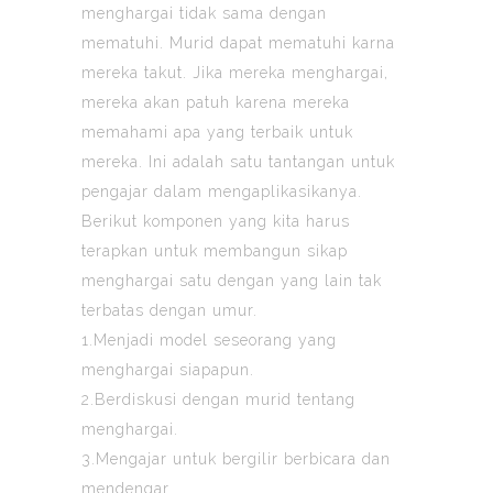
menghargai tidak sama dengan
mematuhi. Murid dapat mematuhi karna
mereka takut. Jika mereka menghargai,
mereka akan patuh karena mereka
memahami apa yang terbaik untuk
mereka. Ini adalah satu tantangan untuk
pengajar dalam mengaplikasikanya.
Berikut komponen yang kita harus
terapkan untuk membangun sikap
menghargai satu dengan yang lain tak
terbatas dengan umur.
1.Menjadi model seseorang yang
menghargai siapapun.
2.Berdiskusi dengan murid tentang
menghargai.
3.Mengajar untuk bergilir berbicara dan
mendengar.