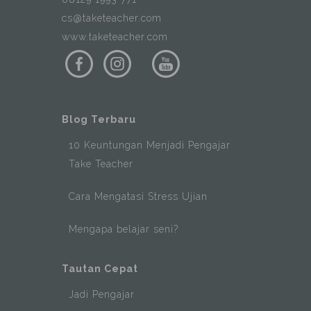
cs@taketeacher.com
www.taketeacher.com
situs panen77
b88 slot
Blog Terbaru
s77 resmi
10 Keuntungan Menjadi Pengajar
daftar slot88
Take Teacher
judi slot online pulsa
slot online gacor
Cara Mengatasi Stress Ujian
info rtp slot gacor
keluaran togel hari ini
Mengapa belajar seni?
daftar panengg
agen slot300
Tautan Cepat
situs b88
Jadi Pengajar
sbobet login