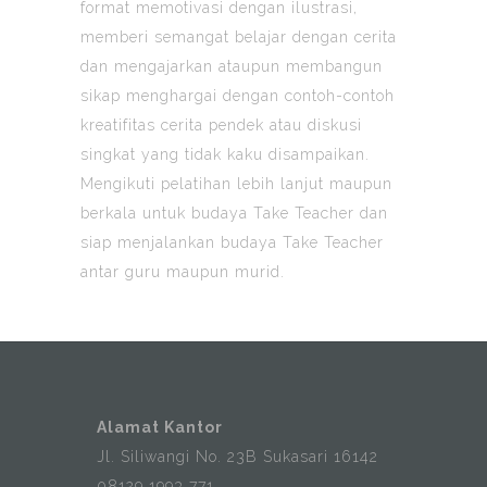
format memotivasi dengan ilustrasi,
memberi semangat belajar dengan cerita
dan mengajarkan ataupun membangun
sikap menghargai dengan contoh-contoh
kreatifitas cerita pendek atau diskusi
singkat yang tidak kaku disampaikan.
Mengikuti pelatihan lebih lanjut maupun
berkala untuk budaya Take Teacher dan
siap menjalankan budaya Take Teacher
antar guru maupun murid.
Alamat Kantor
Jl. Siliwangi No. 23B Sukasari 16142
08129 1993 771