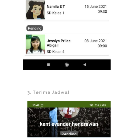
3. Terima Jadwal