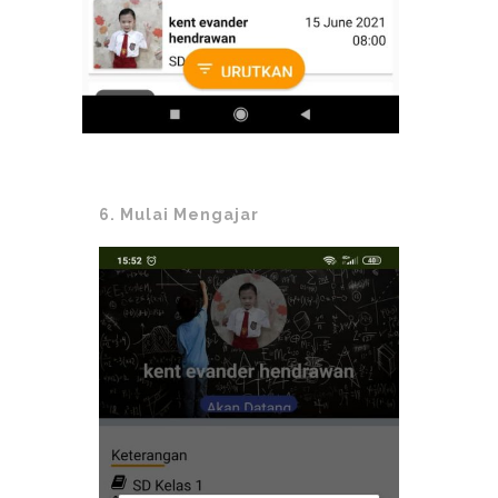
6. Mulai Mengajar