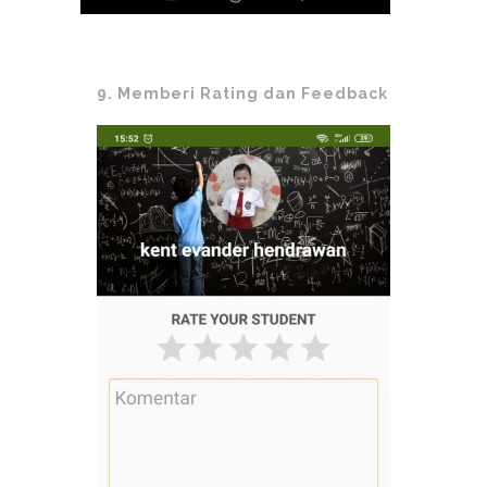
9. Memberi Rating dan Feedback