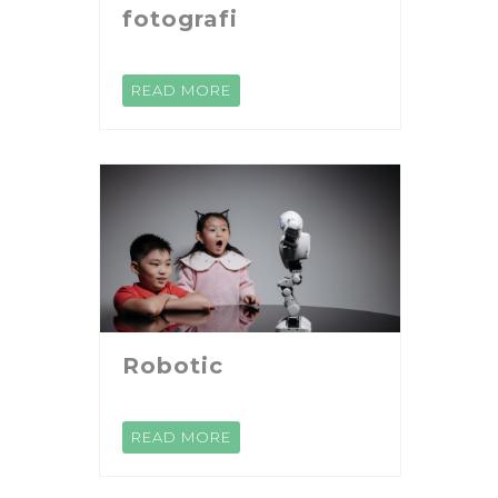
fotografi
READ MORE
Robotic
READ MORE