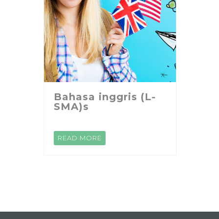
Bahasa inggris (L-
SMA)s
READ MORE