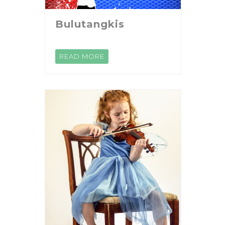
Bulutangkis
READ MORE