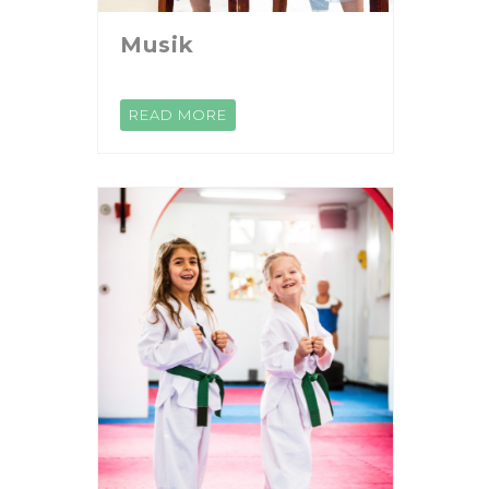
Musik
READ MORE