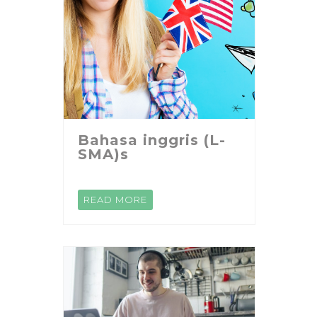
Bahasa inggris (L-
SMA)s
READ MORE