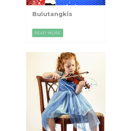
Bulutangkis
READ MORE