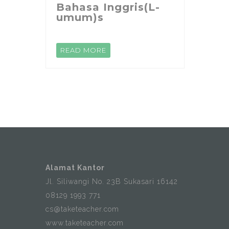
Bahasa Inggris(L-
umum)s
READ MORE
Alamat Kantor
Jl. Siliwangi No. 23B Sukasari 16142
08129 1993 771
cs@taketeacher.com
www.taketeacher.com