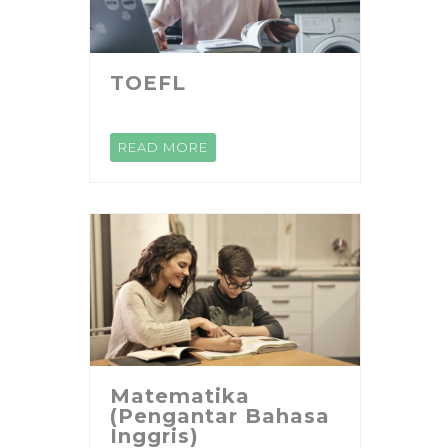
TOEFL
READ MORE
Matematika
(Pengantar Bahasa
Inggris)